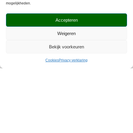
mogelijkheden.
Maridil® Esparcette cobs met
Stance Equine CoolStance
Accepteren
lijnzaad
Copra 20kg
37,10
40,52
Weigeren
Toevoegen aan
Toevoegen aan
Bekijk voorkeuren
winkelwagen
winkelwagen
Cookies
Privacy verklaring
Vitalbix Active+ 22 kg
Vitalbix Daily Complete 14 kg