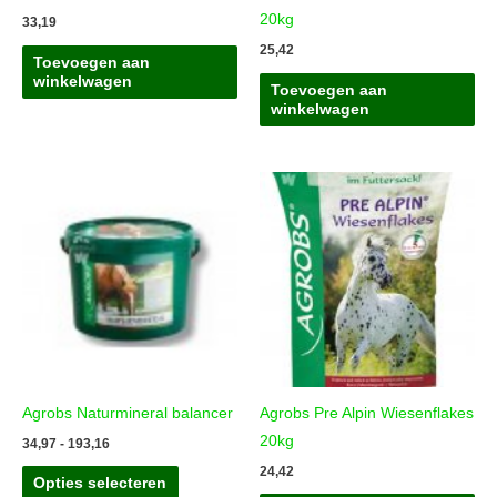
20kg
33,19
25,42
Toevoegen aan
winkelwagen
Toevoegen aan
winkelwagen
Agrobs Naturmineral balancer
Agrobs Pre Alpin Wiesenflakes
20kg
Prijsklasse:
34,97
-
193,16
34,97
24,42
Dit
tot
Opties selecteren
193,16