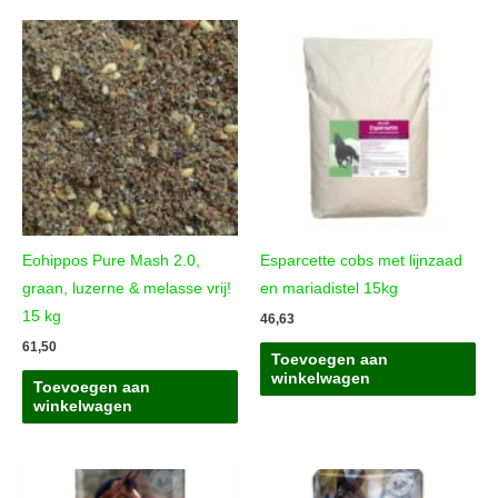
Eohippos Pure Mash 2.0,
Esparcette cobs met lijnzaad
graan, luzerne & melasse vrij!
en mariadistel 15kg
15 kg
46,63
61,50
Toevoegen aan
winkelwagen
Toevoegen aan
winkelwagen