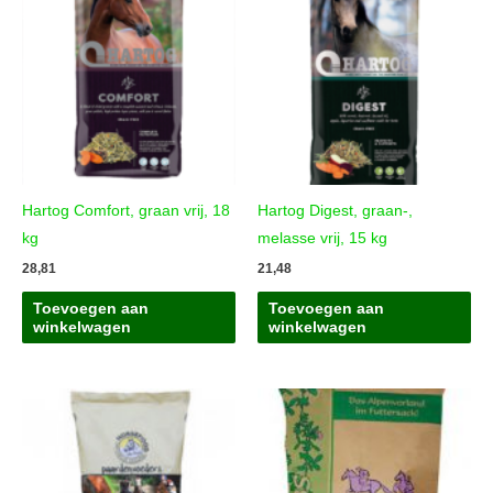
Hartog Comfort, graan vrij, 18
Hartog Digest, graan-,
kg
melasse vrij, 15 kg
28,81
21,48
Toevoegen aan
Toevoegen aan
winkelwagen
winkelwagen