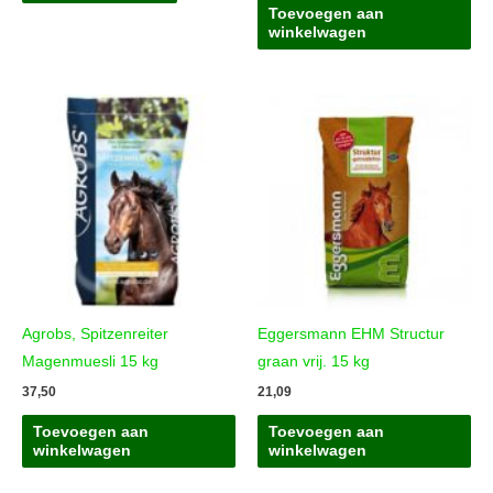
product
Toevoegen aan
heeft
winkelwagen
meerdere
variaties.
Deze
optie
kan
gekozen
worden
op
de
productpagina
Agrobs, Spitzenreiter
Eggersmann EHM Structur
Magenmuesli 15 kg
graan vrij. 15 kg
37,50
21,09
Toevoegen aan
Toevoegen aan
winkelwagen
winkelwagen