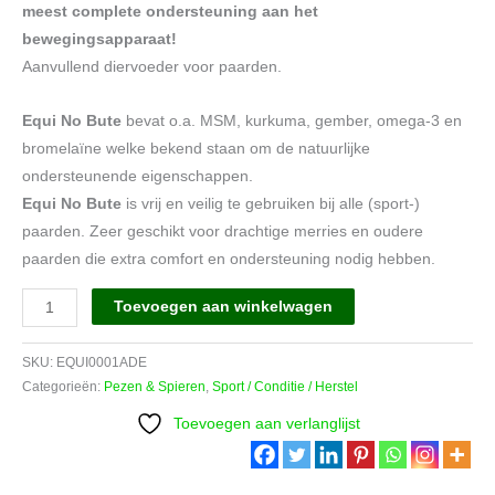
meest complete ondersteuning aan het
bewegingsapparaat!
Aanvullend diervoeder voor paarden.
Equi No Bute
bevat o.a. MSM, kurkuma, gember, omega-3 en
bromelaïne welke bekend staan om de natuurlijke
ondersteunende eigenschappen.
Equi No Bute
is vrij en veilig te gebruiken bij alle (sport-)
paarden. Zeer geschikt voor drachtige merries en oudere
paarden die extra comfort en ondersteuning nodig hebben.
Equi
Toevoegen aan winkelwagen
No
Bute
SKU:
EQUI0001ADE
1
Categorieën:
Pezen & Spieren
,
Sport / Conditie / Herstel
kg.
Toevoegen aan verlanglijst
Excellent
aantal