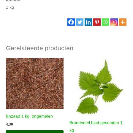
1 kg
Gerelateerde producten
lijnzaad 1 kg, ongemalen
Brandnetel blad gesneden 1
4,30
kg