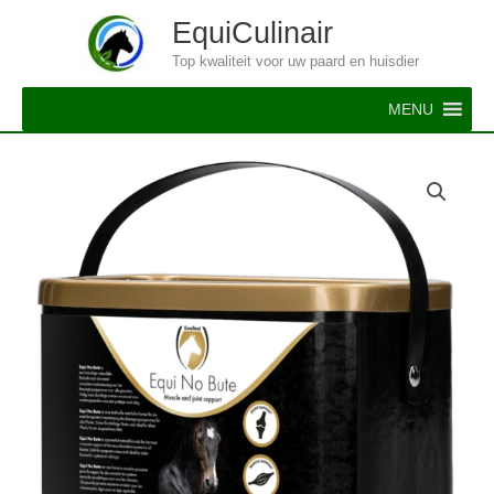
Ga
EquiCulinair
naar
Top kwaliteit voor uw paard en huisdier
de
inhoud
MENU