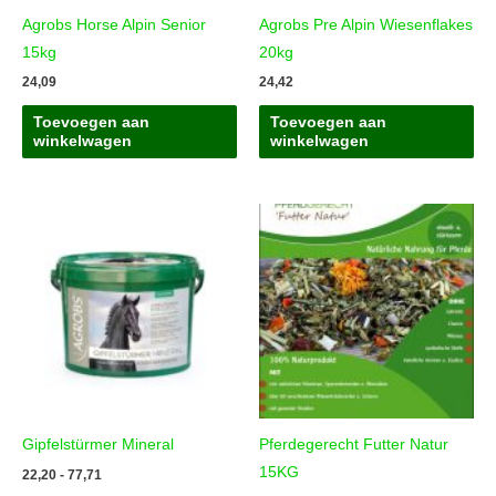
Agrobs Horse Alpin Senior
Agrobs Pre Alpin Wiesenflakes
15kg
20kg
24,09
24,42
Toevoegen aan
Toevoegen aan
winkelwagen
winkelwagen
Gipfelstürmer Mineral
Pferdegerecht Futter Natur
15KG
Prijsklasse:
22,20
-
77,71
22,20