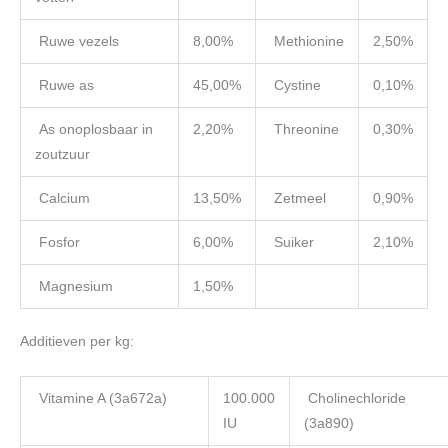
Ruwe vezels
8,00%
Methionine
2,50%
Ruwe as
45,00%
Cystine
0,10%
As onoplosbaar in
2,20%
Threonine
0,30%
zoutzuur
Calcium
13,50%
Zetmeel
0,90%
Fosfor
6,00%
Suiker
2,10%
Magnesium
1,50%
Additieven per kg:
Vitamine A (3a672a)
100.000
Cholinechloride
IU
(3a890)