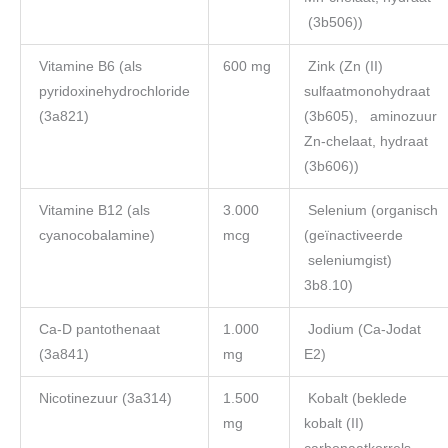
(3b506))
Vitamine B6 (als
600 mg
Zink (Zn (II)
pyridoxinehydrochloride
sulfaatmonohydraat
(3a821)
(3b605), aminozuur
Zn-chelaat, hydraat
(3b606))
Vitamine B12 (als
3.000
Selenium (organisch
cyanocobalamine)
mcg
(geïnactiveerde
seleniumgist)
3b8.10)
Ca-D pantothenaat
1.000
Jodium (Ca-Jodat
(3a841)
mg
E2)
Nicotinezuur (3a314)
1.500
Kobalt (beklede
mg
kobalt (II)