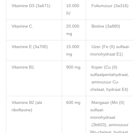
Vitamine D3 (3a671)
10.000
Foliumzuur (3a316)
IU
Vitamine C.
20.000
Biotine (3a880)
mg
Vitamine E (3a700)
15.000
IJzer (Fe (II) sulfaat-
mg
monohydraat E1)
Vitamine B1
900 mg
Koper (Cu (II)
sulfaatpentahydraat,
aminozuur Cu-
chelaat, hydraat E4)
Vitamine B2 (als
600 mg
Mangaan (Mn (II)
riboflavine)
sulfaat-
monohydraat
(3b603), aminozuur
Mn-chelaat, hydraat