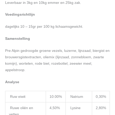
Leverbaar in 3kg en 10kg emmer en 25kg zak.
Voedingsrichtlijn
dagelijks 10 – 15gr per 100 kg lichaamsgewicht.
Samenstelling
Pre Alpin gedroogde groene vezels, luzerne, lijnzaad, biergist en
brouwersgistextracten, oliemix (lijnzaad, zonnebloem, zwarte
komijn), wortelen, rode biet, rozebottel, zeewier meel,
appelstroop.
Analyse
Ruw eiwit
10.00%
Natrium
0,30%
Ruwe oliën en
4,50%
Lysine
2,80%
vetten