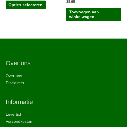
35,95
Dit
tot
Opties selecteren
77,71
product
Toevoegen aan
heeft
winkelwagen
meerdere
variaties.
Deze
optie
kan
gekozen
Over ons
worden
op
Over ons
de
Disclaimer
productpagina
Informatie
Levertijd
Verzendkosten