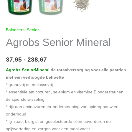
Balancers
,
Senior
Agrobs Senior Mineral
Prijsklasse:
37,95
-
238,67
37,95
Agrobs SeniorMineral
de totaalverzorging voor alle paarden
met een verhoogde behoefte
tot
* graanvrij en melassevrij
238,67
*
essentiële aminozuren, selenium en vitamine E ondersteunen
de spierstofwisseling
* rijk aan aminozuren ter ondersteuning van spieropbouw en
onderhoud
* lijnzaad, biergist en geselecteerde oliën bevorderen de
spijsvertering en zorgen voor een mooi vacht