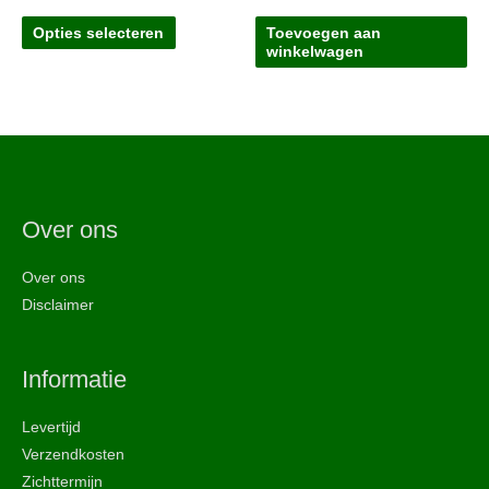
5,55
Dit
tot
Opties selecteren
Toevoegen aan
46,00
product
winkelwagen
heeft
meerdere
variaties.
Deze
optie
kan
Over ons
gekozen
worden
Over ons
op
Disclaimer
de
productpagina
Informatie
Levertijd
Verzendkosten
Zichttermijn