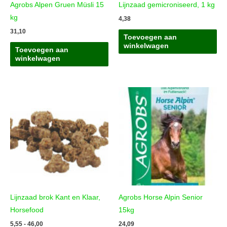
Agrobs Alpen Gruen Müsli 15
Lijnzaad gemicroniseerd, 1 kg
kg
4,38
31,10
Toevoegen aan
winkelwagen
Toevoegen aan
winkelwagen
Lijnzaad brok Kant en Klaar,
Agrobs Horse Alpin Senior
Horsefood
15kg
Prijsklasse:
5,55
-
46,00
24,09