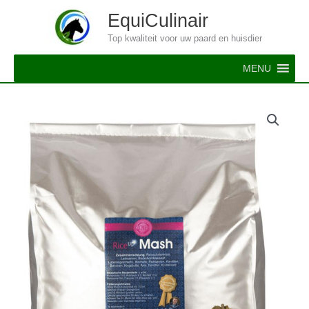
Ga
EquiCulinair
naar
Top kwaliteit voor uw paard en huisdier
de
inhoud
MENU