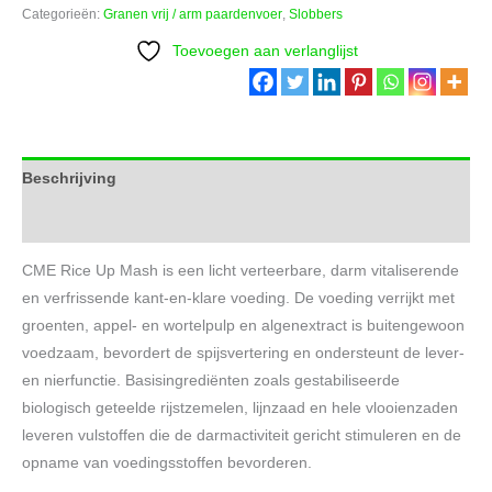
Mash
Categorieën:
Granen vrij / arm paardenvoer
,
Slobbers
aantal
Toevoegen aan verlanglijst
Beschrijving
Aanvullende informatie
CME Rice Up Mash is een licht verteerbare, darm vitaliserende
en verfrissende kant-en-klare voeding. De voeding verrijkt met
groenten, appel- en wortelpulp en algenextract is buitengewoon
voedzaam, bevordert de spijsvertering en ondersteunt de lever-
en nierfunctie. Basisingrediënten zoals gestabiliseerde
biologisch geteelde rijstzemelen, lijnzaad en hele vlooienzaden
leveren vulstoffen die de darmactiviteit gericht stimuleren en de
opname van voedingsstoffen bevorderen.