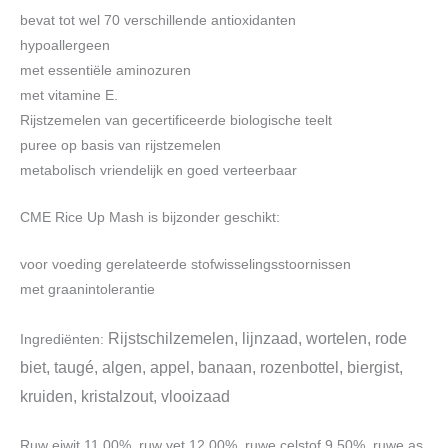
bevat tot wel 70 verschillende antioxidanten
hypoallergeen
met essentiële aminozuren
met vitamine E.
Rijstzemelen van gecertificeerde biologische teelt
puree op basis van rijstzemelen
metabolisch vriendelijk en goed verteerbaar
CME Rice Up Mash is bijzonder geschikt:
voor voeding gerelateerde stofwisselingsstoornissen
met graanintolerantie
Rijstschilzemelen, lijnzaad, wortelen, rode
Ingrediënten:
biet, taugé, algen, appel, banaan, rozenbottel, biergist,
kruiden, kristalzout, vlooizaad
Ruw eiwit 11,00%, ruw vet 12,00%, ruwe celstof 9,50%, ruwe as