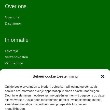
Over ons
Over ons
Disclaimer
Informatie
Levertijd
Verzendkosten
Zichttermijn
Beheer cookie toestemming
Beveiliging & privacy
Om de beste ervaringen te bieden, gebruiken wij technologieën zoals
Algemene voorwaarden
cookies om informatie over je apparaat op te slaan en/of te raadplegen.
Door in te stemmen met deze technologieën kunnen wij gegevens op deze
Cookies
site verwerken. Als je geen toestemming geeft of uw toestemming intrekt,
Veiligheid
kan dit een nadelige invloed hebben op bepaalde functies en
mogelijkheden.