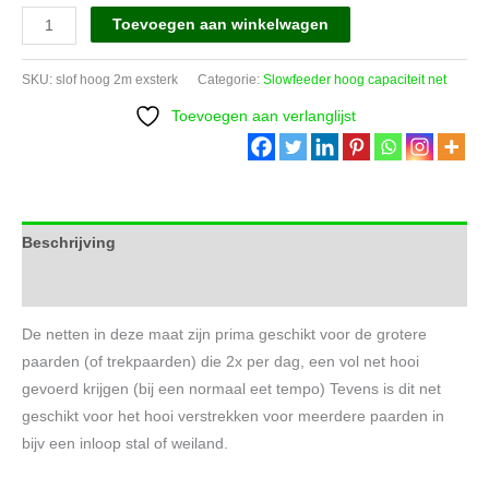
Slowfeeder
Toevoegen aan winkelwagen
Enveloppe.
Maas
SKU:
slof hoog 2m exsterk
Categorie:
Slowfeeder hoog capaciteit net
3.
Toevoegen aan verlanglijst
EXTRA
STERK.
2m
x
90
Beschrijving
cm
Aanvullende informatie
aantal
De netten in deze maat zijn prima geschikt voor de grotere
paarden (of trekpaarden) die 2x per dag, een vol net hooi
gevoerd krijgen (bij een normaal eet tempo) Tevens is dit net
geschikt voor het hooi verstrekken voor meerdere paarden in
bijv een inloop stal of weiland.