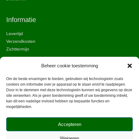
Informatie
Levertijd
Verzendkosten
Zichttermijn
Beheer cookie toestemming
Beveiliging & privacy
Om de beste ervaringen te bieden, gebruiken wij technologieën zoals
Algemene voorwaarden
cookies om informatie over je apparaat op te slaan en/of te raadplegen.
Door in te stemmen met deze technologieën kunnen wij gegevens op deze
Cookies
site verwerken. Als je geen toestemming geeft of uw toestemming intrekt,
Veiligheid
kan dit een nadelige invloed hebben op bepaalde functies en
mogelijkheden.
Accepteren
Weigeren