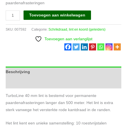
paardenafrasteringen
TurboLine
Toevoegen aan winkelwagen
lint
40
SKU:
007592
Categorie:
Schrikdraad, lint en koord (geleiders)
mm
Toevoegen aan verlanglijst
(wit,
200
meter)
aantal
Beschrijving
Aanvullende informatie
TurboLine 40 mm lint is bestemd voor permanente
paardenafrasteringen langer dan 500 meter. Het lint is extra
sterk vanwege het versterkte rode kantdraad in de randen.
Het lint kent een unieke samenstelling: 10 roestvrijstalen