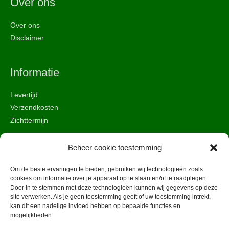
Over ons
Over ons
Disclaimer
Informatie
Levertijd
Verzendkosten
Zichttermijn
Beheer cookie toestemming
Beveiliging & privacy
Om de beste ervaringen te bieden, gebruiken wij technologieën zoals
Algemene voorwaarden
cookies om informatie over je apparaat op te slaan en/of te raadplegen.
Door in te stemmen met deze technologieën kunnen wij gegevens op deze
Cookies
site verwerken. Als je geen toestemming geeft of uw toestemming intrekt,
Veiligheid
kan dit een nadelige invloed hebben op bepaalde functies en
mogelijkheden.