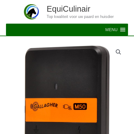
Ga
EquiCulinair
naar
Top kwaliteit voor uw paard en huisdier
de
inhoud
MENU