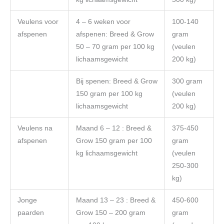
Veulens voor
4 – 6 weken voor
100-140
afspenen
afspenen: Breed & Grow
gram
50 – 70 gram per 100 kg
(veulen
lichaamsgewicht
200 kg)
Bij spenen: Breed & Grow
300 gram
150 gram per 100 kg
(veulen
lichaamsgewicht
200 kg)
Veulens na
Maand 6 – 12 : Breed &
375-450
afspenen
Grow 150 gram per 100
gram
kg lichaamsgewicht
(veulen
250-300
kg)
Jonge
Maand 13 – 23 : Breed &
450-600
paarden
Grow 150 – 200 gram
gram