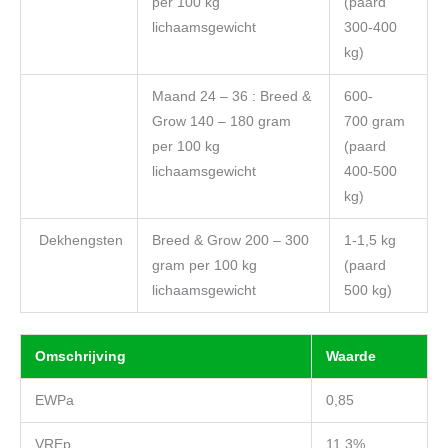
per 100 kg
(paard
lichaamsgewicht
300-400
kg)
Maand 24 – 36 : Breed &
600-
Grow 140 – 180 gram
700 gram
per 100 kg
(paard
lichaamsgewicht
400-500
kg)
Dekhengsten
Breed & Grow 200 – 300
1-1,5 kg
gram per 100 kg
(paard
lichaamsgewicht
500 kg)
Omschrijving
Waarde
EWPa
0,85
VREp
11,3%