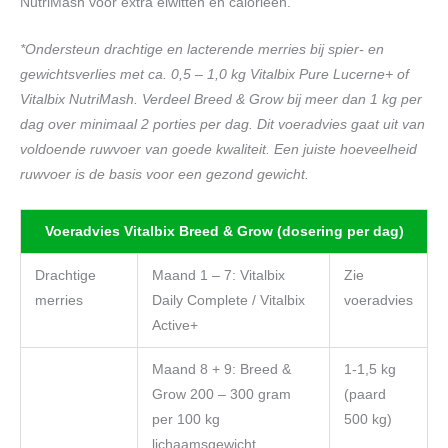
NutriMash voor extra eiwitten en calorieën.
*Ondersteun drachtige en lacterende merries bij spier- en
gewichtsverlies met ca. 0,5 – 1,0 kg Vitalbix Pure Lucerne+ of
Vitalbix NutriMash.
Verdeel Breed & Grow bij meer dan 1 kg per
dag over minimaal 2 porties per dag. Dit voeradvies gaat uit van
voldoende ruwvoer van goede kwaliteit.
Een juiste hoeveelheid
ruwvoer is de basis voor een gezond gewicht.
Voeradvies Vitalbix Breed & Grow (dosering per dag)
Drachtige
Maand 1 – 7: Vitalbix
Zie
merries
Daily Complete / Vitalbix
voeradvies
Active+
Maand 8 + 9: Breed &
1-1,5 kg
Grow 200 – 300 gram
(paard
per 100 kg
500 kg)
lichaamsgewicht