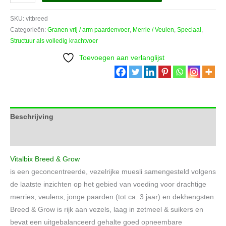
Breed
and
SKU:
vitbreed
Grow
Categorieën:
Granen vrij / arm paardenvoer
,
Merrie / Veulen
,
Speciaal
,
Structuur als volledig krachtvoer
20
kg
Toevoegen aan verlanglijst
aantal
Beschrijving
Aanvullende informatie
Vitalbix Breed & Grow
is een geconcentreerde, vezelrijke muesli samengesteld volgens
de laatste inzichten op het gebied van voeding voor drachtige
merries, veulens, jonge paarden (tot ca. 3 jaar) en dekhengsten.
Breed & Grow is rijk aan vezels, laag in zetmeel & suikers en
bevat een uitgebalanceerd gehalte goed opneembare