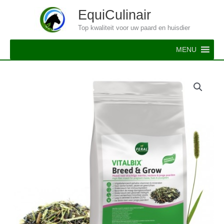
Ga
EquiCulinair
naar
Top kwaliteit voor uw paard en huisdier
de
inhoud
MENU