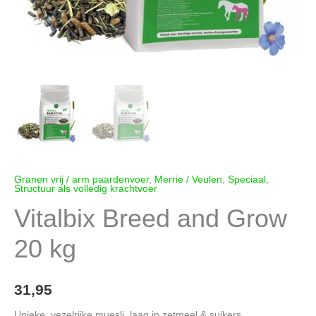
Granen vrij / arm paardenvoer
,
Merrie / Veulen
,
Speciaal
,
Structuur als volledig krachtvoer
Vitalbix Breed and Grow
20 kg
31,95
Unieke, vezelrijke muesli, laag in zetmeel & suikers.