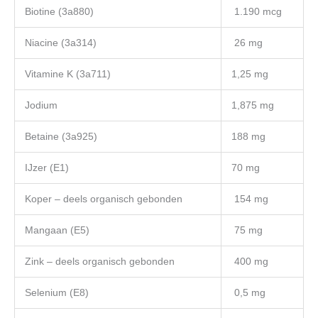
Biotine (3a880)
1.190 mcg
Niacine (3a314)
26 mg
Vitamine K (3a711)
1,25 mg
Jodium
1,875 mg
Betaine (3a925)
188 mg
IJzer (E1)
70 mg
Koper – deels organisch gebonden
154 mg
Mangaan (E5)
75 mg
Zink – deels organisch gebonden
400 mg
Selenium (E8)
0,5 mg