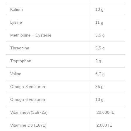
Kalium
10 g
Lysine
11 g
Methionine + Cysteine
5,5 g
Threonine
5,5 g
Tryptophan
2 g
Valine
6,7 g
Omega-3 vetzuren
35 g
Omega-6 vetzuren
13 g
Vitamine A (3a672a)
20.000 IE
Vitamine D3 (E671)
2.000 IE