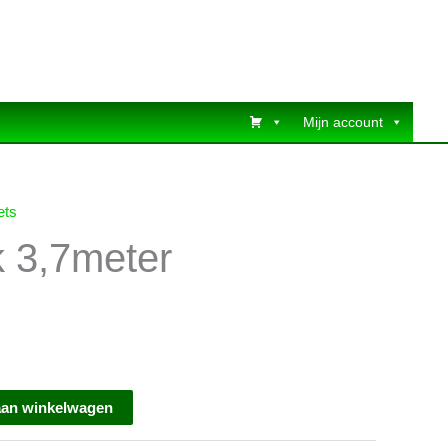
Mijn account
ets
k 3,7meter
aan winkelwagen