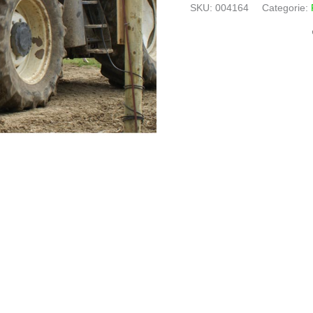
aantal
SKU:
004164
Categorie: