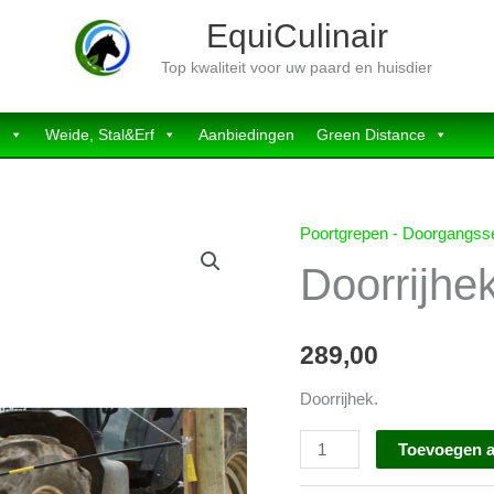
EquiCulinair
Top kwaliteit voor uw paard en huisdier
n
Weide, Stal&Erf
Aanbiedingen
Green Distance
Poortgrepen - Doorgangss
Doorrijhe
289,00
Doorrijhek.
Doorrijhek
Toevoegen 
3,7meter