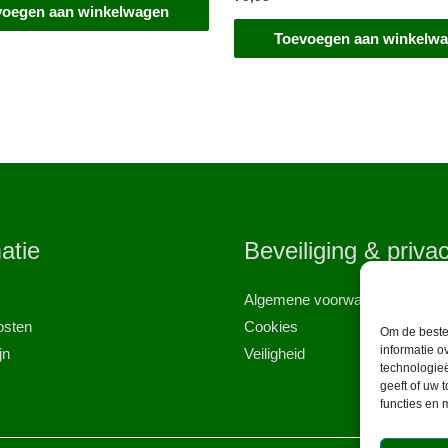
voegen aan winkelwagen
Toevoegen aan winkelw
atie
Beveiliging & priva
Algemene voorwaarden
osten
Cookies
Om de beste 
informatie o
jn
Veiligheid
technologie
geeft of uw 
functies en 